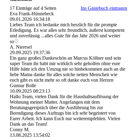
17 Einträge auf 4 Seiten
Ins Gästebuch eintragen
Eva Frank-Hünnebeck
09.01.2026
16:34:18
Liebes Team ich bedanke mich herzlich für die prompte
Erledigung. Es war alles sehr freundlich, äußerst kompetent
und zuverlässig ...alles Gute für das Jahr 2026 und weiter
so♡
A. Nieresel
29.09.2025
19:37:36
Ein ganz großes Dankeschön an Marcus Köllner und sein
super Team ihr habt mir wirklich sehr geholfen ohne eure
Hilfe hätte ich den Umzug nie so hinbekommen auch an die
liebe Mama danke für alles solche netten Menschen wie
euch gibt es nicht mehr so oft danke euch von Herzen
Gunnar Bolle
10.09.2025
08:23:13
Hallo Team, vielen Dank für die Haushaltsauflösung der
Wohnung meiner Mutter. Angefangen mit dem
Beratungsgerspräch über die Ausführung bis zur
Beendigung dieses Auftrags bin ich sehr begeistert von
Eurer Arbeit. Ich kann Euch nur weiterempfehlen. Vielen
Dank an das Team!
Conny M.
13.08.2025
13:54:02