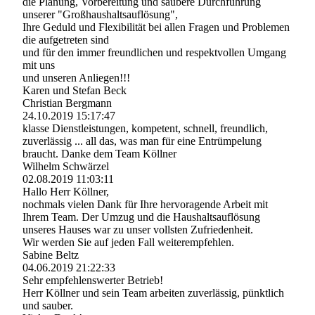
die Planung, Vorbereitung und saubere Durchführung
unserer "Groß­haushaltsauflö­sung",­
Ihre Geduld und Flexibilität bei allen Fragen und Problemen
die aufgetreten sind
und für den immer freundlichen und respektvollen Umgang
mit uns
und unseren Anliegen!!!
Karen und Stefan Beck
Christian Bergmann
24.10.2019
15:17:47
klasse Dienstleistungen, kompetent, schnell, freundlich,
zuverlässig ... all das, was man für eine Entrümpelung
braucht. Danke dem Team Köllner
Wilhelm Schwärzel
02.08.2019
11:03:11
Hallo Herr Köllner,
nochmals vielen Dank für Ihre hervoragende Arbeit mit
Ihrem Team. Der Umzug und die Haushaltsauflösung
unseres Hauses war zu unser vollsten Zufriedenheit.
Wir werden Sie auf jeden Fall weiterempfehlen.
Sabine Beltz
04.06.2019
21:22:33
Sehr empfehlenswerter Betrieb!
Herr Köllner und sein Team arbeiten zuverlässig, pünktlich
und sauber.