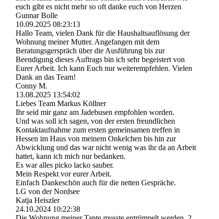
euch gibt es nicht mehr so oft danke euch von Herzen
Gunnar Bolle
10.09.2025
08:23:13
Hallo Team, vielen Dank für die Haushaltsauflösung der
Wohnung meiner Mutter. Angefangen mit dem
Beratungsgerspräch über die Ausführung bis zur
Beendigung dieses Auftrags bin ich sehr begeistert von
Eurer Arbeit. Ich kann Euch nur weiterempfehlen. Vielen
Dank an das Team!
Conny M.
13.08.2025
13:54:02
Liebes Team Markus Köllner
Ihr seid mir ganz am Jadebusen empfohlen worden.
Und was soll ich sagen, von der ersten freundlichen
Kontaktaufnahme zum ersten gemeinsamen treffen in
Hessen im Haus von meinem Onkelchen bis hin zur
Abwicklung und das war nicht wenig was ihr da an Arbeit
hattet, kann ich mich nur bedanken.
Es war alles picko lacko sauber.
Mein Respekt vor eurer Arbeit.
Einfach Dankeschön auch für die netten Gespräche.
LG von der Nordsee
Katja Heiszler
24.10.2024
10:22:38
Die Wohnung meiner Tante musste entrümpelt werden. 2