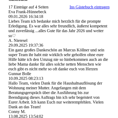
17 Einträge auf 4 Seiten
Ins Gästebuch eintragen
Eva Frank-Hünnebeck
09.01.2026
16:34:18
Liebes Team ich bedanke mich herzlich für die prompte
Erledigung. Es war alles sehr freundlich, äußerst kompetent
und zuverlässig ...alles Gute für das Jahr 2026 und weiter
so♡
A. Nieresel
29.09.2025
19:37:36
Ein ganz großes Dankeschön an Marcus Köllner und sein
super Team ihr habt mir wirklich sehr geholfen ohne eure
Hilfe hätte ich den Umzug nie so hinbekommen auch an die
liebe Mama danke für alles solche netten Menschen wie
euch gibt es nicht mehr so oft danke euch von Herzen
Gunnar Bolle
10.09.2025
08:23:13
Hallo Team, vielen Dank für die Haushaltsauflösung der
Wohnung meiner Mutter. Angefangen mit dem
Beratungsgerspräch über die Ausführung bis zur
Beendigung dieses Auftrags bin ich sehr begeistert von
Eurer Arbeit. Ich kann Euch nur weiterempfehlen. Vielen
Dank an das Team!
Conny M.
13.08.2025
13:54:02